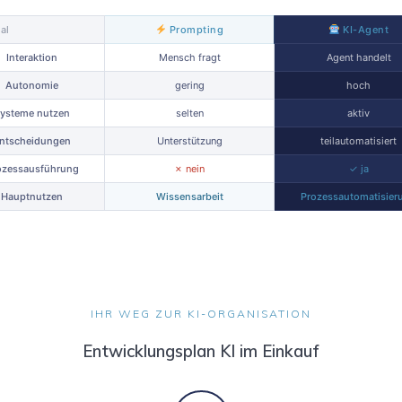
al
Prompting
KI-Agent
Interaktion
Mensch fragt
Agent handelt
Autonomie
gering
hoch
ysteme nutzen
selten
aktiv
ntscheidungen
Unterstützung
teilautomatisiert
ozessausführung
✗ nein
✓ ja
Hauptnutzen
Wissensarbeit
Prozessautomatisier
IHR WEG ZUR KI-ORGANISATION
Entwicklungsplan KI im Einkauf