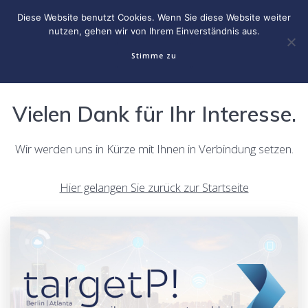
Skip
Diese Website benutzt Cookies. Wenn Sie diese Website weiter
to
nutzen, gehen wir von Ihrem Einverständnis aus.
content
Stimme zu
Vielen Dank für Ihr Interesse.
Wir werden uns in Kürze mit Ihnen in Verbindung setzen.
Hier gelangen Sie zurück zur Startseite